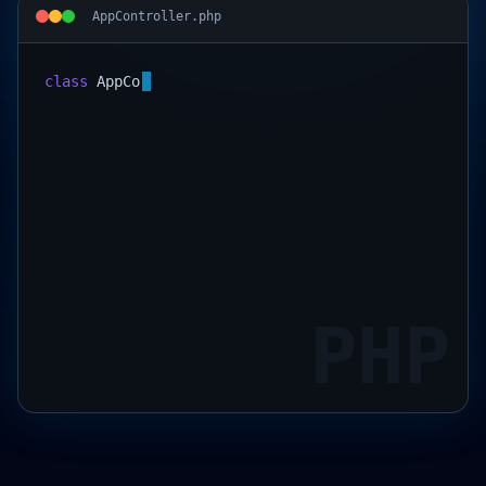
AppController.php
class
AppController
 {

PHP